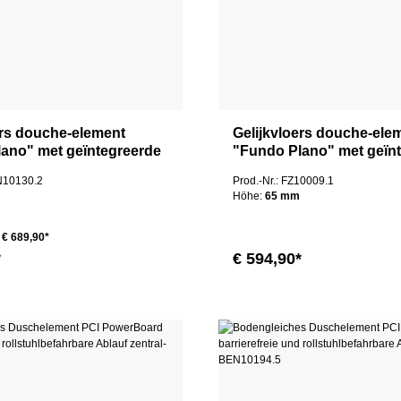
ers douche-element
Gelijkvloers douche-ele
ano" met geïntegreerde
"Fundo Plano" met geïn
60x100x9cm
afvoer 90x90x6,5cm
EN10130.2
Prod.-Nr.: FZ10009.1
Höhe:
65 mm
€ 689,90*
*
€ 594,90*