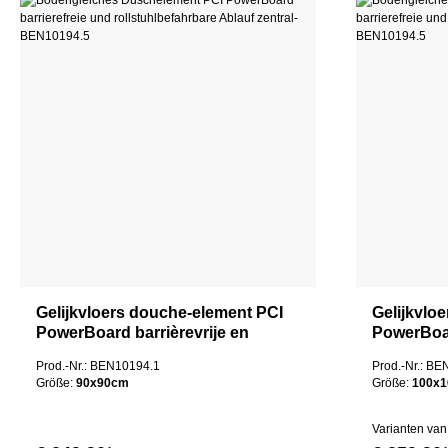
Gelijkvloers douche-element PCI
Gelijkvlo
PowerBoard barrièrevrije en
PowerBoar
rolstoeltoegankelijke afvoer
rolstoelto
Prod.-Nr.: BEN10194.1
Prod.-Nr.: B
centraal
centraal
Größe:
90x90cm
Größe:
100x
Varianten van