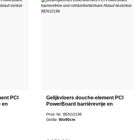
ment PCI
Gelijkvloers douche-element PCI
e en
PowerBoard barrièrevrije en
oer
rolstoeltoegankelijke afvoer
Prod.-Nr.: BEN10196
decentraal
Größe:
90x90cm