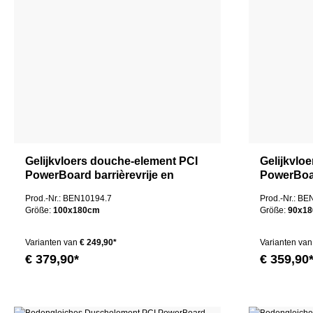
Gelijkvloers douche-element PCI
Gelijkvlo
PowerBoard barrièrevrije en
PowerBoar
rolstoeltoegankelijke afvoer
rolstoelto
Prod.-Nr.: BEN10194.7
Prod.-Nr.: B
centraal
centraal
Größe:
100x180cm
Größe:
90x1
Varianten van
€ 249,90*
Varianten van
€ 379,90*
€ 359,90