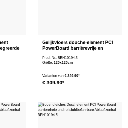
ment
Gelijkvloers douche-element PCI
tegreerde
PowerBoard barrièrevrije en
rolstoeltoegankelijke afvoer
Prod.-Nr.: BEN10194.3
centraal
Größe:
120x120cm
Varianten van
€ 249,90*
€ 309,90*