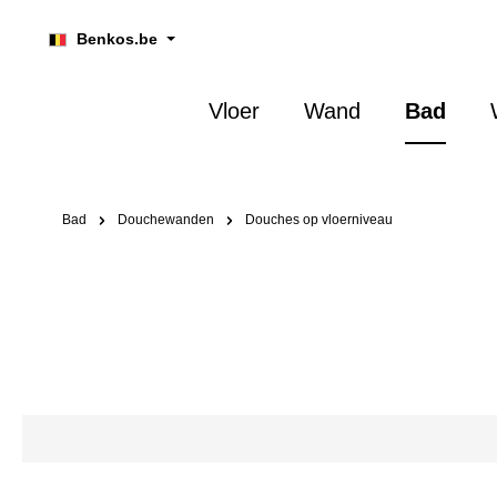
oekopdracht
Ga naar de hoofdnavigatie
Benkos.be
Vloer
Wand
Bad
Bad
Douchewanden
Douches op vloerniveau
Größe