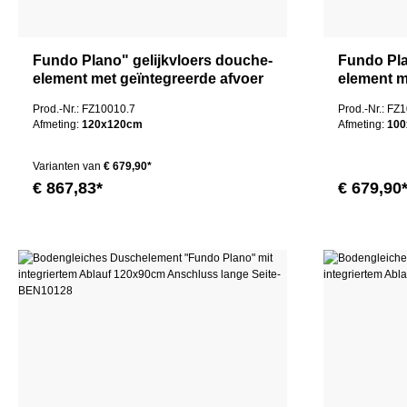
Fundo Plano" gelijkvloers douche-
Fundo Pla
element met geïntegreerde afvoer
element m
100x100cm
100x100
Prod.-Nr.: FZ10010.7
Prod.-Nr.: FZ
Afmeting:
120x120cm
Afmeting:
10
Varianten van
€ 679,90*
€ 867,83*
€ 679,90