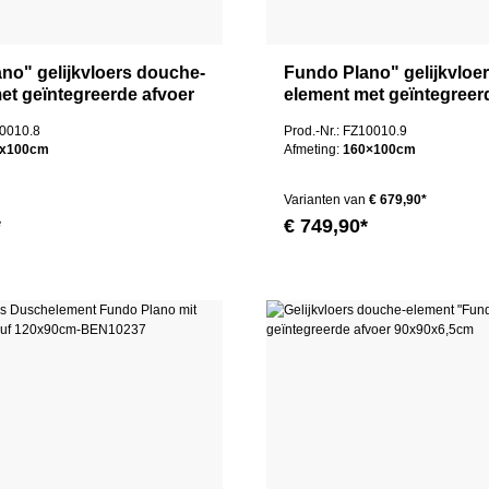
no" gelijkvloers douche-
Fundo Plano" gelijkvloe
et geïntegreerde afvoer
element met geïntegreer
cm
100x100cm
10010.8
Prod.-Nr.: FZ10010.9
0x100cm
Afmeting:
160×100cm
Varianten van
€ 679,90*
*
€ 749,90*