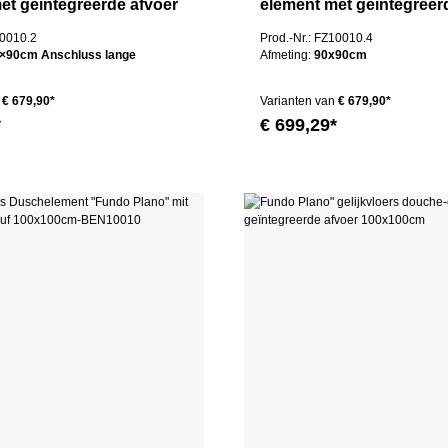
et geïntegreerde afvoer
element met geïntegreer
cm
100x100cm
10010.2
Prod.-Nr.: FZ10010.4
×90cm Anschluss lange
Afmeting:
90x90cm
€ 679,90*
Varianten van
€ 679,90*
*
€ 699,29*