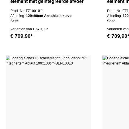
element met geïntegreerde afvoer
element m
100x100cm
100x100
Prod.-Nr.: FZ10010.1
Prod.-Nr.: FZ
Afmeting:
120×90cm Anschluss kurze
Afmeting:
120
Seite
Seite
Varianten van
€ 679,90*
Varianten van
€ 709,90*
€ 709,90