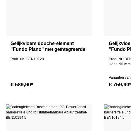
Gelijkvloers douche-element
Gelijkvlo
"Fundo Plano" met geïntegreerde
"Fundo Pl
afvoer 120x90cm Aansluiting
afvoer 1
Prod.-Nr.: BEN10128
Prod.-Nr.: B
lange zijde
Höhe:
90 mm
Varianten van
€ 589,90*
€ 759,90