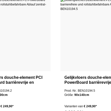
ers douche-element PCI
Gelijkvloers douche-ele
d barrièrevrije en
PowerBoard barrièrevrij
egankelijke afvoer
rolstoeltoegankelijke afv
EN10194.2
Prod.-Nr.: BEN10194.5
centraal
100cm
Größe:
90x140cm
€ 249,90*
Varianten van
€ 249,90*