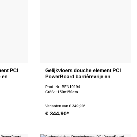
ment PCI
Gelijkvloers douche-element PCI
e en
PowerBoard barrièrevrije en
oer
rolstoeltoegankelijke afvoer
Prod.-Nr.: BEN10194
centraal
Größe:
150x150cm
Varianten van
€ 249,90*
€ 344,90*