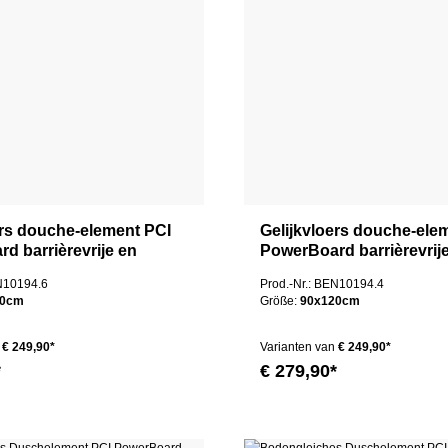
ers douche-element PCI
Gelijkvloers douche-ele
d barrièrevrije en
PowerBoard barrièrevrij
egankelijke afvoer
rolstoeltoegankelijke afv
EN10194.6
Prod.-Nr.: BEN10194.4
centraal
80cm
Größe:
90x120cm
€ 249,90*
Varianten van
€ 249,90*
*
€ 279,90*