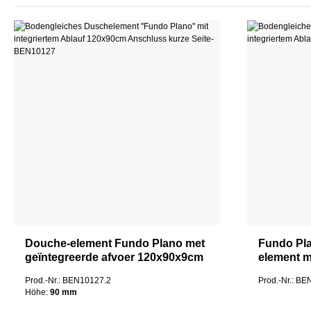
Douche-element Fundo Plano met
Fundo Pla
geïntegreerde afvoer 120x90x9cm
element m
Aansluiting korte zijde
120x90c
Prod.-Nr.: BEN10127.2
Prod.-Nr.: B
Höhe:
90 mm