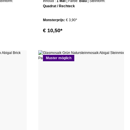
Steinform:
Inhoud :
1 Mat
| Farbe:
Blau
| Steinform:
Quadrat / Rechteck
Monsterprijs:
€ 3,90*
€ 10,50*
Muster möglich