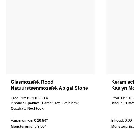
Glasmozaïek Rood
Keramisc
Natuursteenmozaïek Abigal Stone
Kaelyn Mo
Mix
Prod.-Nr.: BEN10203.4
Prod.-Nr.: B
Inhoud :
1 pakket
| Farbe:
Rot
| Steinform:
Inhoud :
1 Ma
Quadrat / Rechteck
Varianten van
€ 10,50*
Inhoud:
0.09
Monsterprijs:
€ 3,90*
Monsterprijs