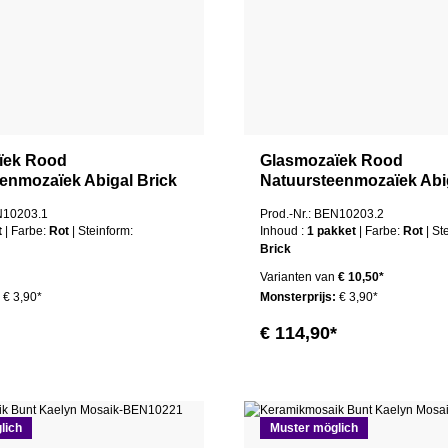
ïek Rood
Glasmozaïek Rood
enmozaïek Abigal Brick
Natuursteenmozaïek Abig
EN10203.1
Prod.-Nr.: BEN10203.2
t
| Farbe:
Rot
| Steinform:
Inhoud :
1 pakket
| Farbe:
Rot
| S
Brick
Varianten van
€ 10,50*
:
€ 3,90*
Monsterprijs:
€ 3,90*
€ 114,90*
lich
Muster möglich