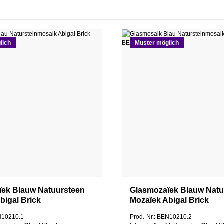
lich
Muster möglich
ïek Blauw Natuursteen
Glasmozaïek Blauw Natu
bigal Brick
Mozaïek Abigal Brick
EN10210.1
Prod.-Nr.: BEN10210.2