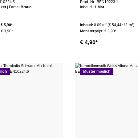
EN10224.5
Prod.-Nr.: BEN10223.1
kket
| Farbe:
Braun
Inhoud :
1 Mat
€ 5,90*
Inhoud:
0.09 m²
(€ 54,44* / 1 m²)
:
€ 3,90*
Monsterprijs:
€ 3,90*
€ 4,90*
lich
Muster möglich