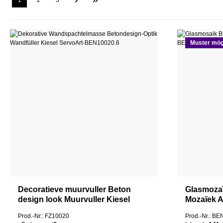
1
2
3
Muster mög
Decoratieve muurvuller Beton
Glasmoza
design look Muurvuller Kiesel
Mozaïek A
ServoArt
Prod.-Nr.: FZ10020
Prod.-Nr.: B