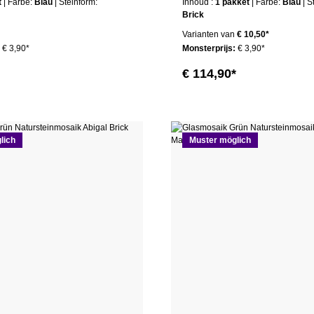
t
| Farbe:
Blau
| Steinform:
Inhoud :
1 pakket
| Farbe:
Blau
| 
Brick
Varianten van
€ 10,50*
:
€ 3,90*
Monsterprijs:
€ 3,90*
€ 114,90*
lich
Muster möglich