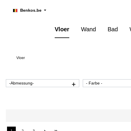
oekopdracht
Ga naar de hoofdnavigatie
Benkos.be
Vloer
Wand
Bad
Vloer
-Abmessung-
- Farbe -