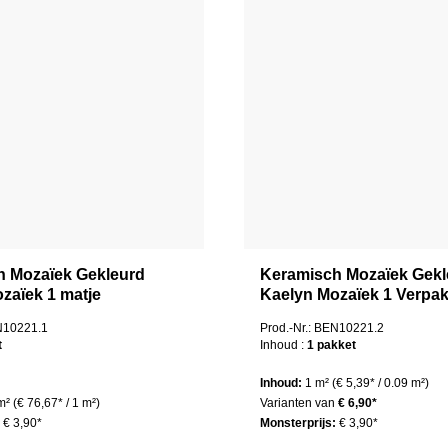
h Mozaïek Gekleurd
Keramisch Mozaïek Gekl
zaïek 1 matje
Kaelyn Mozaïek 1 Verpa
EN10221.1
Prod.-Nr.: BEN10221.2
t
Inhoud :
1 pakket
Inhoud:
1 m²
(€ 5,39* / 0.09 m²)
 m²
(€ 76,67* / 1 m²)
Varianten van
€ 6,90*
:
€ 3,90*
Monsterprijs:
€ 3,90*