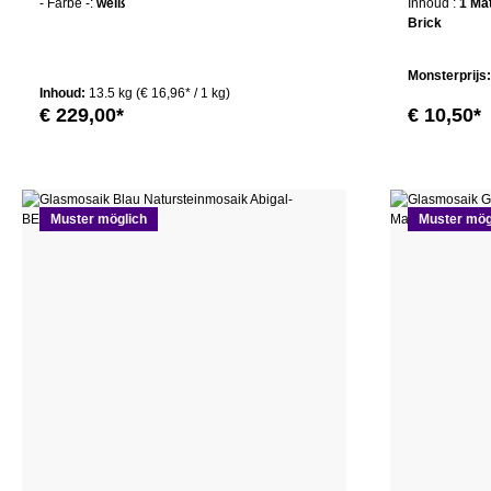
- Farbe -:
weiß
Inhoud :
1 Ma
Brick
Monsterprijs
Inhoud:
13.5 kg
(€ 16,96* / 1 kg)
€ 229,00*
€ 10,50*
Muster möglich
Muster mög