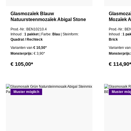
Glasmozaïek Blauw
Glasmoza
Natuursteenmozaïek Abigal Stone
Mozaïek A
Mix Pakket
Prod.-Nr.: BEN10210.4
Prod.-Nr.: B
Inhoud :
1 pakket
| Farbe:
Blau
| Steinform:
Inhoud :
1 pa
Quadrat / Rechteck
Brick
Varianten van
€ 10,50*
Varianten van
Monsterprijs:
€ 3,90*
Monsterprijs
€ 105,00*
€ 114,90
Muster möglich
Muster mög