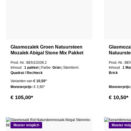
Glasmozaïek Groen Natuursteen
Glasmoza
Mozaïek Abigal Stone Mix Pakket
Natuurste
Prod.-Nr.: BEN10208.2
Prod.-Nr.: B
Inhoud :
1 pakket
| Farbe:
Grün
| Steinform:
Inhoud :
1 Ma
Quadrat / Rechteck
Brick
Varianten van
€ 10,50*
Monsterprijs:
€ 3,90*
Monsterprijs
€ 105,00*
€ 10,50*
Muster möglich
Muster mög