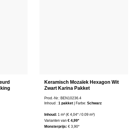
eurd
Keramisch Mozaïek Hexagon Wit
kking
Zwart Karina Pakket
Prod.-Nr.: BEN10236.4
Inhoud :
1 pakket
| Farbe:
Schwarz
Inhoud:
1 m²
(€ 4,04* / 0.09 m²)
Varianten van
€ 4,99*
Monsterprijs:
€ 3,90*