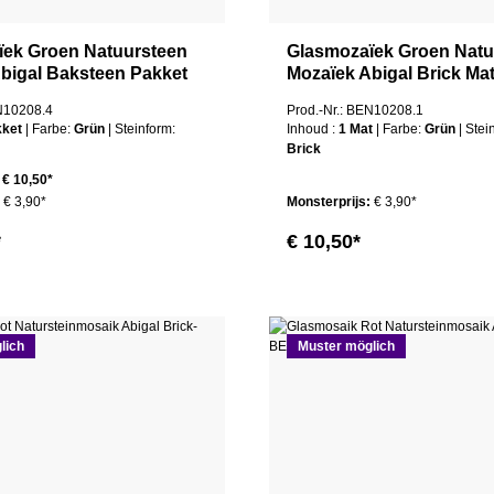
ïek Groen Natuursteen
Glasmozaïek Groen Natu
bigal Baksteen Pakket
Mozaïek Abigal Brick Ma
EN10208.4
Prod.-Nr.: BEN10208.1
kket
| Farbe:
Grün
| Steinform:
Inhoud :
1 Mat
| Farbe:
Grün
| Ste
Brick
€ 10,50*
:
€ 3,90*
Monsterprijs:
€ 3,90*
*
€ 10,50*
lich
Muster möglich