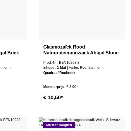
Glasmozaïek Rood
al Brick
Natuursteenmozaïek Abigal Stone
Mix
Prod.-Nr.: BEN10203.3
teinform:
Inhoud :
1 Mat
| Farbe:
Rot
| Steinform:
Quadrat / Rechteck
Monsterprijs:
€ 3,90*
€ 10,50*
Muster möglich