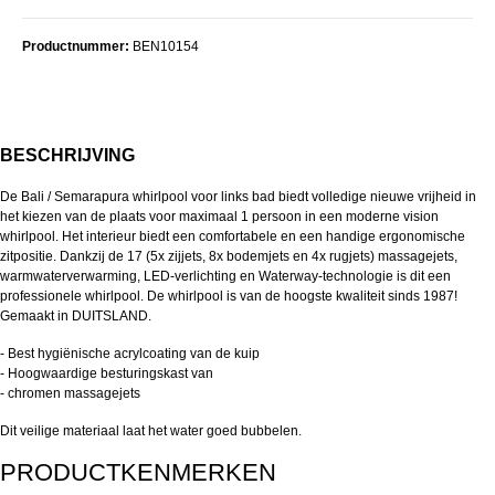
Productnummer:
BEN10154
BESCHRIJVING
De Bali / Semarapura whirlpool voor links
bad
biedt volledige nieuwe vrijheid in
het kiezen van de plaats voor maximaal 1 persoon in een moderne vision
whirlpool. Het interieur biedt een comfortabele en een handige ergonomische
zitpositie. Dankzij de 17 (5x zijjets, 8x bodemjets en 4x rugjets) massagejets,
warmwaterverwarming, LED-verlichting en Waterway-technologie is dit een
professionele whirlpool. De whirlpool is van de hoogste kwaliteit
sinds 1987!
Gemaakt in DUITSLAND.
- Best hygiënische acrylcoating van de kuip
- Hoogwaardige besturingskast van
- chromen massagejets
Dit veilige materiaal laat het water goed bubbelen.
PRODUCTKENMERKEN