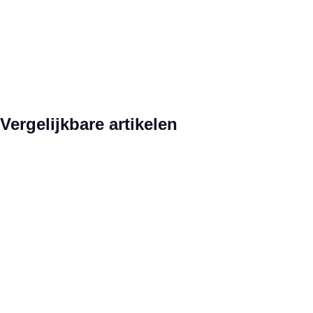
Productgalerij overslaan
Vergelijkbare artikelen