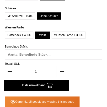
Selecteer
Schürze
Mit Schürze + 100€
Ohne Schürze
Selecteer
Wannen Farbe
Glitzerlack + 490€
Weiß
Wunsch Farbe + 390€
Benodigde Stück:
Totaal:
Stck.
In de winkelmand
Currently, 15 people are viewing this product.