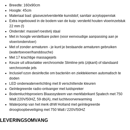
Breedte: 160x90cm
Hoogte: 45cm
Materiaal bad: glasvezelversterkte kunststof, sanitair acryloppervlak
Extra ingebouwd in de bodem van de kuip: versterkt houten vloerinzetstuk
22 mm (!)
Onderstel: massief roestvrij staal
Met in hoogte verstelbare poten (voor eenvoudige aanpassing aan je
vloer/ondervloer)
Met of zonder armaturen - je kunt je bestaande armaturen gebruiken
(watertoevoer/handdouche)
Met 17 krachtige massagejets
Keuze uit ultravlakke verchroomde Slimline-jets (zijkant) of standaard
verchroomde jets
Inclusief ozon desinfectie om bacteriën en ziektekiemen automatisch te
doden
LED onderwaterverlichting met 8 verschillende kleuren
Geïntegreerde radio-ontvanger met luidspreker
Bodemluchtsproeiers Blaassysteem van merkfabrikant Spatech met 750
Watt 220V/50HZ, 59 db(A), met luchtvoorverwarming
Waterpomp van het merk dhW Holland met geïntegreerde
droogloopbeveiliging met 750 Watt / 220V/50HZ
LEVERINGSOMVANG