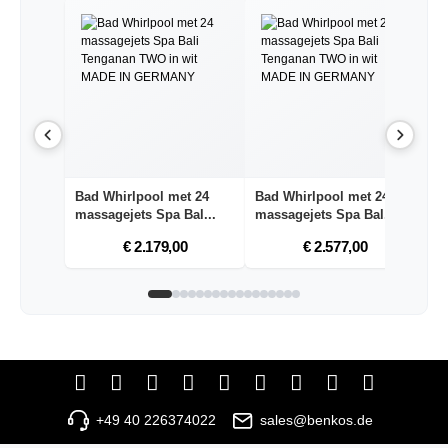
Bad Whirlpool met 24
Bad Whirlpool met 24
H
massagejets Spa Bal...
massagejets Spa Bal...
21
€ 2.179,00
€ 2.577,00
+49 40 226374022
sales@benkos.de