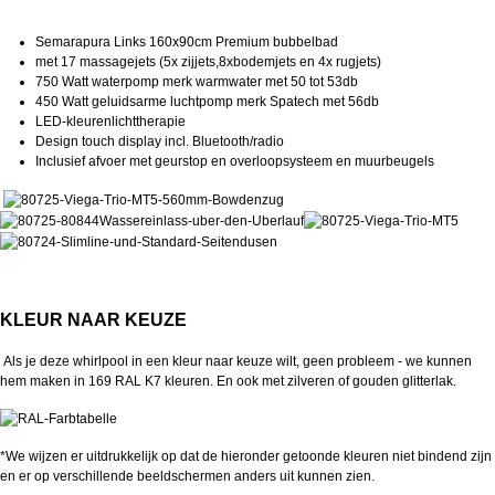
Semarapura Links
160x90cm Premium bubbelbad
met 17 massagejets (5x zijjets,8xbodemjets en 4x rugjets)
750 Watt waterpomp merk warmwater met 50 tot 53db
450 Watt geluidsarme luchtpomp merk Spatech met 56db
LED-kleurenlichttherapie
Design touch display incl. Bluetooth/radio
Inclusief afvoer met geurstop en overloopsysteem en muurbeugels
KLEUR NAAR KEUZE
Als je deze whirlpool in een kleur naar keuze wilt, geen probleem - we kunnen
hem maken in 169 RAL K7 kleuren. En ook met zilveren of gouden glitterlak.
*We wijzen er uitdrukkelijk op dat de hieronder getoonde kleuren niet bindend zijn
en er op verschillende beeldschermen anders uit kunnen zien.