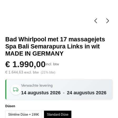
Bad Whirlpool met 17 massagejets
Spa Bali Semarapura Links in wit
MADE IN GERMANY
€ 1.990,00
incl. btw
€ 1.644,63 excl. btw
(21% btw)
Verwachte levering
14 augustus 2026
-
24 augustus 2026
Selecteer
Düsen
Slimline Düse + 199€
Standard Düse