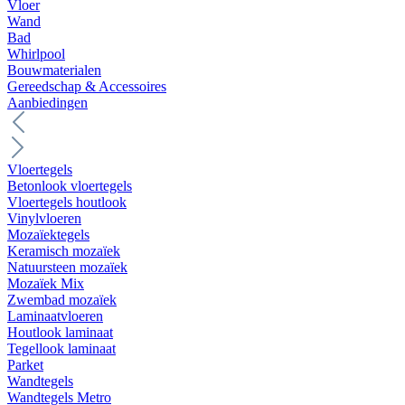
Vloer
Wand
Bad
Whirlpool
Bouwmaterialen
Gereedschap & Accessoires
Aanbiedingen
Vloertegels
Betonlook vloertegels
Vloertegels houtlook
Vinylvloeren
Mozaïektegels
Keramisch mozaïek
Natuursteen mozaïek
Mozaïek Mix
Zwembad mozaïek
Laminaatvloeren
Houtlook laminaat
Tegellook laminaat
Parket
Wandtegels
Wandtegels Metro