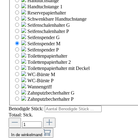
Handtuchstange
Handtuchstange 1
Reservepapierhalter
Schwenkbare Handtuchstange
Seifenschalenhalter G
Seifenschalenhalter P
Seifenspender G
Seifenspender M
Seifenspender P
Toilettenpapierhalter
Toilettenpapierhalter 2
Toilettenpapierhalter mit Deckel
WC-Bürste M
WC-Bürste P
Wannengriff
Zahnputzbecherhalter G
Zahnputzbecherhalter P
Benodigde Stück:
Totaal:
Stck.
In de winkelmand