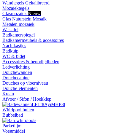
Wandtegels Gekalibreerd
Mozaïektegels
Glasmozaïek
Nieuw
Glas Naturstein Mosaik
Metalen mozaïek
Wastafel
Badkamerspiegel
Badkamermeubels & accessoires
Nachtkastjes
Badkuip
WC & bidet
Accessoires & benodigdheden
Ledverlichting
Douchewanden
Douchecabine
Douches op vloerniveau
Douche-elementen
Kraan
Afvoer / Sifon / Hoekklep
Whirlpool buiten
Bubbelbad
Parketlijm
Voegmiddel