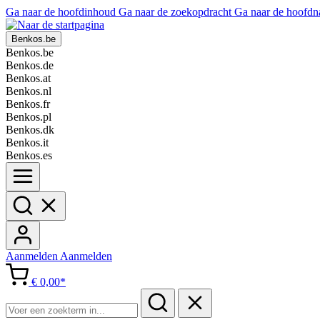
Ga naar de hoofdinhoud
Ga naar de zoekopdracht
Ga naar de hoofdn
Benkos.be
Benkos.be
Benkos.de
Benkos.at
Benkos.nl
Benkos.fr
Benkos.pl
Benkos.dk
Benkos.it
Benkos.es
Aanmelden
Aanmelden
€ 0,00*