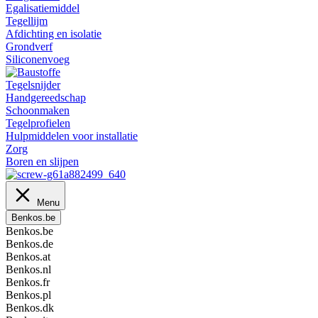
Egalisatiemiddel
Tegellijm
Afdichting en isolatie
Grondverf
Siliconenvoeg
Tegelsnijder
Handgereedschap
Schoonmaken
Tegelprofielen
Hulpmiddelen voor installatie
Zorg
Boren en slijpen
Menu
Benkos.be
Benkos.be
Benkos.de
Benkos.at
Benkos.nl
Benkos.fr
Benkos.pl
Benkos.dk